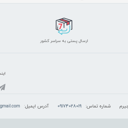
ارسال پستی به سراسر کشور
اینس
یرم
شماره تماس:
09174028019
آدرس ایمیل:
@gmail.com