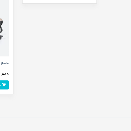
ماساژور
200,000
خرید