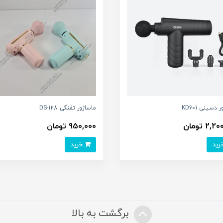
 دسینی KD601
ماساژور تفنگی DS-128
2, تومان
950,000 تومان
خرید
برگشت به بالا