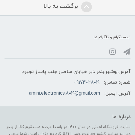
برگشت به بالا
اینستگرام و تلگرام ما
آدرس:بوشهر.بندر دیر خیابان ساحلی جنب پاساژ نجیرم
شماره تماس:
09174028019
آدرس ایمیل:
amini.electronics.8019@gmail.com
درباره ما
سایت فروشگاه امینی در سال ۱۴۰۰ در راستا عرضه مستقیم کالا از بندر
دیر به سراسر کشور فعالیت خود را آغاز کرد به عنوان امین شما سعی