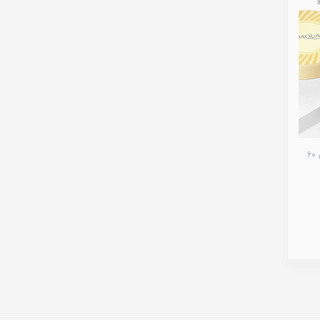
ماسک زیر چشم طلایی بیوآکوا آبرسان ۶۰