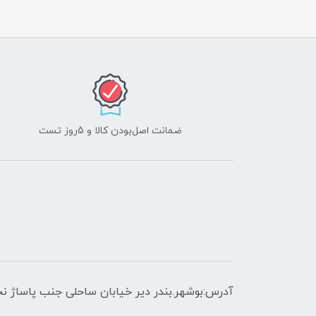
ضمانت اصل‌بودن کالا و 5روز تست
آدرس:بوشهر.بندر دیر خیابان ساحلی جنب پاساژ نج