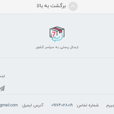
برگشت به بالا
ارسال پستی به سراسر کشور
اینس
یرم
شماره تماس:
09174028019
آدرس ایمیل:
@gmail.com