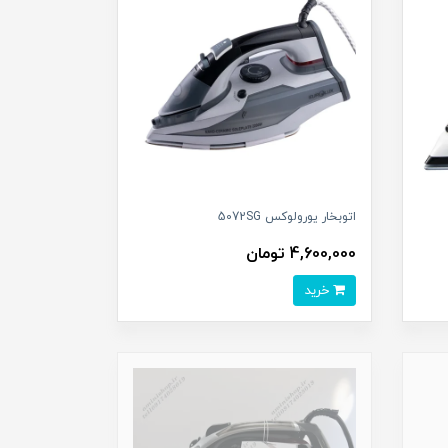
اتوبخار یورولوکس 5072SG
4,600,000 تومان
خرید