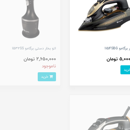
گامو 1154SBG
اتو بخار دستی برگامو 1532SS
5, تومان
2,650,000 تومان
ناموجود
خرید