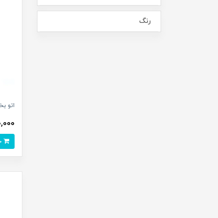
رنگ
اتو بخا
000,000
خرید