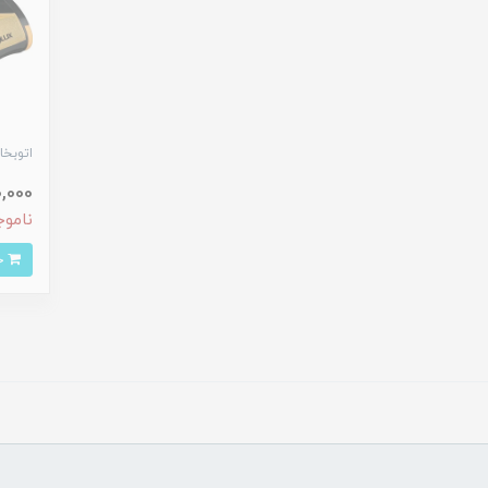
اتوبخار 
250,000
ناموج
خرید