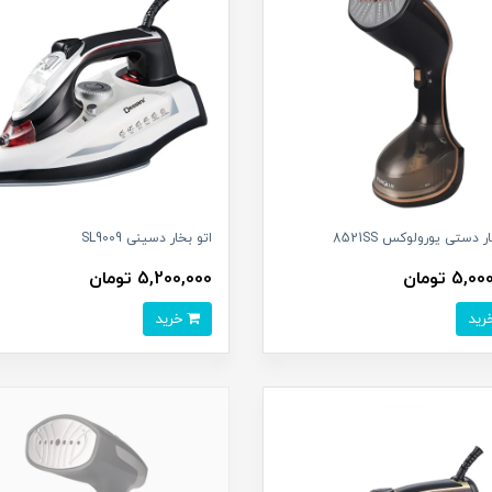
ر دستی یورولوکس 8521SS
اتو بخار دسینی SL9009
5, تومان
5,200,000 تومان
خرید