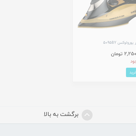
یورولوکس 5095BY
2, تومان
ود
برگشت به بالا