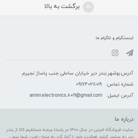
برگشت به بالا
اینستگرام و تلگرام ما
آدرس:بوشهر.بندر دیر خیابان ساحلی جنب پاساژ نجیرم
شماره تماس:
09174028019
آدرس ایمیل:
amini.electronics.8019@gmail.com
درباره ما
سایت فروشگاه امینی در سال ۱۴۰۰ در راستا عرضه مستقیم کالا از بندر
دیر به سراسر کشور فعالیت خود را آغاز کرد به عنوان امین شما سعی