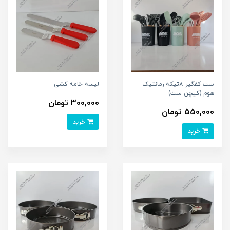
ست کفگیر 8تیکه رمانتیک
لیسه خامه کشی
هوم (کیچن ست)
300,000 تومان
550,000 تومان
خرید
خرید