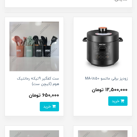
زودپز برقی ماتسو MA-1850
ست کفگیر 9تیکه رمانتیک
هوم (کیچن ست)
12,500,000 تومان
650,000 تومان
خرید
خرید