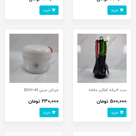
خرید
خرید
ست 6تیکه کفگیر ملاقه
خردکن مینی BEH20M
500,000 تومان
230,000 تومان
خرید
خرید