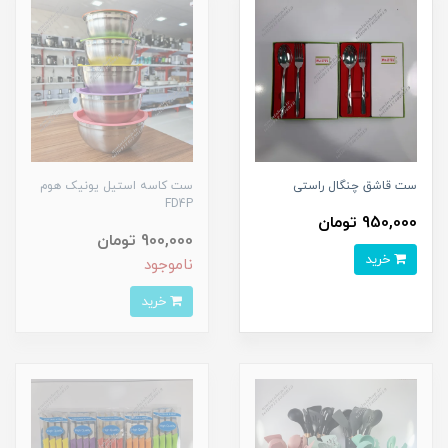
ست قاشق چنگال راستی
ست کاسه استیل یونیک هوم
FD4P
950,000 تومان
900,000 تومان
خرید
ناموجود
خرید