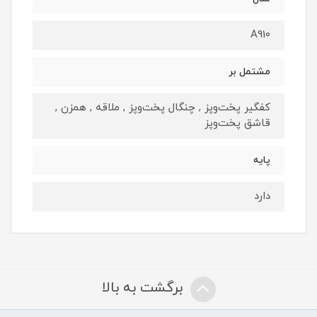
A910
مشتمل بر
کفگیر پخت‌و‌پز , چنگال پخت‌و‌پز , ملاقه , همزن ,
قاشق پخت‌و‌پز
پایه
دارد
برگشت به بالا