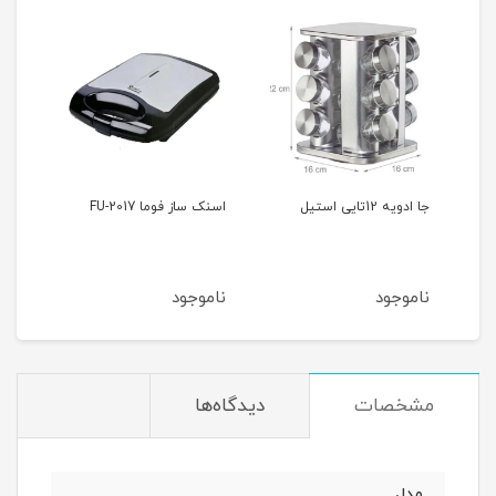
اسنک ساز فوما FU-2017
چرخ گوشت فوما FA-919
ناموجود
ناموجود
مشخصات
دیدگاه‌ها
مدل