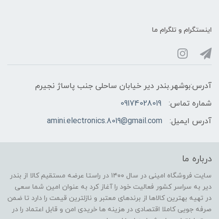
اینستگرام و تلگرام ما
آدرس:بوشهر.بندر دیر خیابان ساحلی جنب پاساژ نجیرم
شماره تماس:
09174028019
آدرس ایمیل:
amini.electronics.8019@gmail.com
درباره ما
سایت فروشگاه امینی در سال ۱۴۰۰ در راستا عرضه مستقیم کالا از بندر
دیر به سراسر کشور فعالیت خود را آغاز کرد به عنوان امین شما سعی
در تهیه بهترین کالاها از برندهای معتبر و نازلترین قیمت را دارد تا ضمن
صرفه جویی کاملا اقتصادی در هزینه ها خریدی امن و قابل اعتماد را در