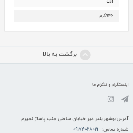
وزن
946گرم
برگشت به بالا
اینستگرام و تلگرام ما
آدرس:بوشهر.بندر دیر خیابان ساحلی جنب پاساژ نجیرم
شماره تماس:
09174028019