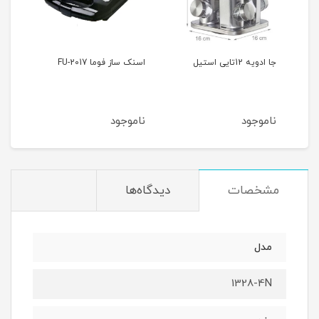
اسنک ساز فوما FU-2017
چرخ گوشت فوما FA-919
ناموجود
ناموجود
مشخصات
دیدگاه‌ها
مدل
1328-4N