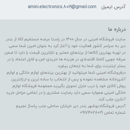
آدرس ایمیل:
amini.electronics.8019@gmail.com
درباره ما
سایت فروشگاه امینی در سال ۱۴۰۰ در راستا عرضه مستقیم کالا از بندر
دیر به سراسر کشور فعالیت خود را آغاز کرد به عنوان امین شما سعی
در تهیه بهترین کالاها از برندهای معتبر و نازلترین قیمت را دارد تا ضمن
صرفه جویی کاملا اقتصادی در هزینه ها خریدی امن و قابل اعتماد را در
بستر اینترنت برای شما به ارمغان بیاورد.
درفروشگاه امینی شما میتوانید از بهترین برندهای لوازم خانگی و لوازم
آشپزخانه مشاهده نموده و پس از انتخاب با ساده ترین و ارزانترین
روش کالای خود را درب منزل تحویل بگیرید.مجموعه فروشگاه لوازم
خانگی امینی همواره سعی دارد رضایت مشتری را در تمامی مراحل خرید
آنلاین جلب کند.
آدرس فروشگاه:بوشهر بندر دیر خیابان ساحلی جنب پاساژ نجیرم
شماره تماس 09174028019