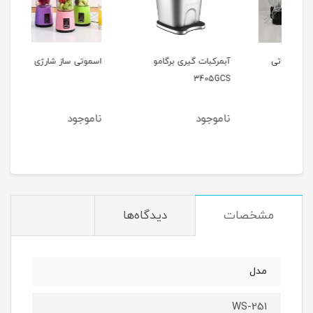
ی
آبمرکبات گیری برگامو
اسموتی ساز شارژی (شیکر)
جا ادویه 
3405GCS
ناموجود
ناموجود
نام
مشخصات
دیدگاه‌ها
مدل
WS-251