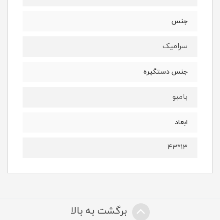
جنس
سرامیک
جنس دستگیره
بامبو
ابعاد
13*43
برگشت به بالا