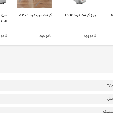
گوشت کوب فوما FA-1752
سرخ کن 16لیتری برگامو
6442A16D
یور
ناموجود
ناموجود
نا
YA
یل
ستیک