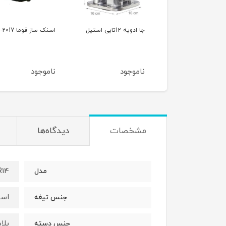
جا ادویه 12تایی استیل
اسنک ساز فوما FU-2017
چرخ گوشت فوما FA-919
ناموجود
ناموجود
ناموجود
مشخصات
دیدگاه‌ها
R14
مدل
است
جنس تیغه
پلا
جنس دسته