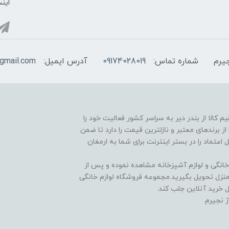
اینس
یرم
شماره تماس:
09174028019
آدرس ایمیل:
@gmail.com
 در راستا عرضه مستقیم کالا از بندر دیر به سراسر کشور فعالیت خود را
ز برندهای معتبر و نازلترین قیمت را دارد تا ضمن
اعتماد را در بستر اینترنت برای شما به ارمغان
 خانگی و لوازم آشپزخانه مشاهده نموده و پس از
 منزل تحویل بگیرید.مجموعه فروشگاه لوازم خانگی
 خرید آنلاین جلب کند.
 نجیرم