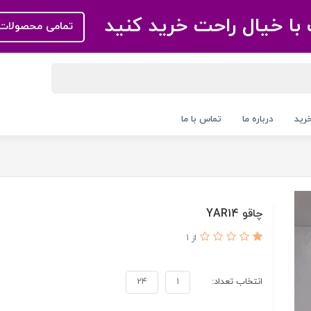
با خیال راحت خرید کنید
تمامی محصولات 
رید
درباره ما
تماس با ما
چاقو YAR14
از 1
انتخاب تعداد:
1
24