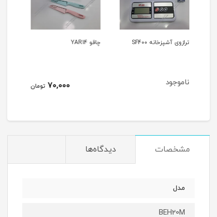
چاقو YAR14
گریل رمانتیک هوم GK100
7,800,000
70,000
تومان
تومان
مشخصات
دیدگاه‌ها
مدل
BEH20M