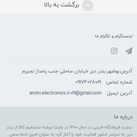
برگشت به بالا
اینستگرام و تلگرام ما
آدرس:بوشهر.بندر دیر خیابان ساحلی جنب پاساژ نجیرم
شماره تماس:
09174028019
آدرس ایمیل:
amini.electronics.8019@gmail.com
درباره ما
سایت فروشگاه امینی در سال ۱۴۰۰ در راستا عرضه مستقیم کالا از بندر
دیر به سراسر کشور فعالیت خود را آغاز کرد به عنوان امین شما سعی