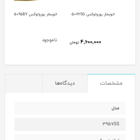
اتوبخار یورولوکس 5072SG
اتوبخار یورولوکس 5095BY
آبمی
GS4
ناموجود
نام
4,600,000
تومان
مشخصات
دیدگاه‌ها
مدل
3957SS