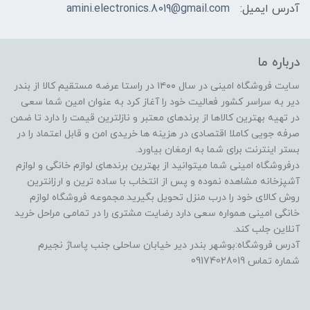
آدرس ایمیل:
amini.electronics.8019@gmail.com
درباره ما
سایت فروشگاه امینی در سال ۱۴۰۰ در راستا عرضه مستقیم کالا از بندر
دیر به سراسر کشور فعالیت خود را آغاز کرد به عنوان امین شما سعی
در تهیه بهترین کالاها از برندهای معتبر و نازلترین قیمت را دارد تا ضمن
صرفه جویی کاملا اقتصادی در هزینه ها خریدی امن و قابل اعتماد را در
بستر اینترنت برای شما به ارمغان بیاورد.
درفروشگاه امینی شما میتوانید از بهترین برندهای لوازم خانگی و لوازم
آشپزخانه مشاهده نموده و پس از انتخاب با ساده ترین و ارزانترین
روش کالای خود را درب منزل تحویل بگیرید.مجموعه فروشگاه لوازم
خانگی امینی همواره سعی دارد رضایت مشتری را در تمامی مراحل خرید
آنلاین جلب کند.
آدرس فروشگاه:بوشهر بندر دیر خیابان ساحلی جنب پاساژ نجیرم
شماره تماس 09174028019