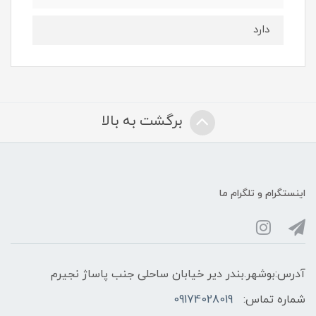
دارد
برگشت به بالا
اینستگرام و تلگرام ما
آدرس:بوشهر.بندر دیر خیابان ساحلی جنب پاساژ نجیرم
شماره تماس:
09174028019