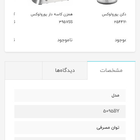
همزن کاسه دار یورولوکس
آبمیوه گیری یورولوکس
آب
S4
2740CS
3957SS
ناموجود
ناموجود
نا
مشخصات
دیدگاه‌ها
مدل
5095BY
توان مصرفی