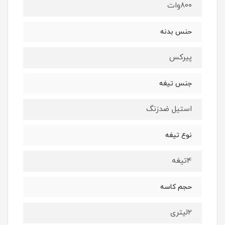
800وات
حنس بدنه
پیرکس
جنس تیغه
استیل ضدزنگ
نوع تیغه
4تیغه
حجم کاسه
2لیتری