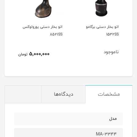
دستی برگامو
اتو بخار دستی یورولوکس
آبمرکبات گیری برگامو
3405GCS
8521SS
ناموجود
5,000,000
تومان
مشخصات
دیدگاه‌ها
مدل
MA-3344