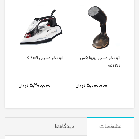
یورولوکس
اتو بخار دسینی SL9009
بخور سرد ماتسو MA-3344
3,500,000
5,200,000
5,0
تومان
تومان
تومان
مشخصات
دیدگاه‌ها