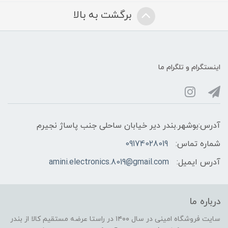
برگشت به بالا
اینستگرام و تلگرام ما
آدرس:بوشهر.بندر دیر خیابان ساحلی جنب پاساژ نجیرم
شماره تماس:
09174028019
آدرس ایمیل:
amini.electronics.8019@gmail.com
درباره ما
سایت فروشگاه امینی در سال ۱۴۰۰ در راستا عرضه مستقیم کالا از بندر