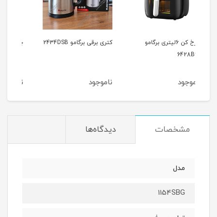
و
کتری برقی برگامو 2434DSB
چای ساز برگامو 2407DGG
اس
ناموجود
ناموجود
نا
مشخصات
دیدگاه‌ها
مدل
1154SBG