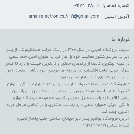
شماره تماس:
09174028019
آدرس ایمیل:
amini.electronics.8019@gmail.com
درباره ما
سایت فروشگاه امینی در سال ۱۴۰۰ در راستا عرضه مستقیم کالا از بندر
دیر به سراسر کشور فعالیت خود را آغاز کرد به عنوان امین شما سعی
در تهیه بهترین کالاها از برندهای معتبر و نازلترین قیمت را دارد تا ضمن
صرفه جویی کاملا اقتصادی در هزینه ها خریدی امن و قابل اعتماد را در
بستر اینترنت برای شما به ارمغان بیاورد.
درفروشگاه امینی شما میتوانید از بهترین برندهای لوازم خانگی و لوازم
آشپزخانه مشاهده نموده و پس از انتخاب با ساده ترین و ارزانترین
روش کالای خود را درب منزل تحویل بگیرید.مجموعه فروشگاه لوازم
خانگی امینی همواره سعی دارد رضایت مشتری را در تمامی مراحل خرید
آنلاین جلب کند.
آدرس فروشگاه:بوشهر بندر دیر خیابان ساحلی جنب پاساژ نجیرم
شماره تماس 09174028019