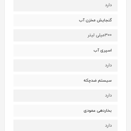
دارد
گنجایش مخزن آب
300میلی لیتر
اسپری آب
دارد
سیستم ضدچکه
دارد
بخاردهی عمودی
دارد