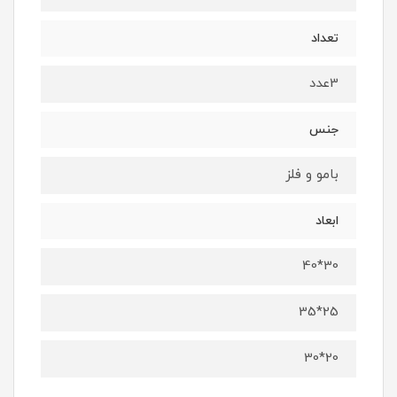
تعداد
3عدد
جنس
بامو و فلز
ابعاد
30*40
25*35
20*30