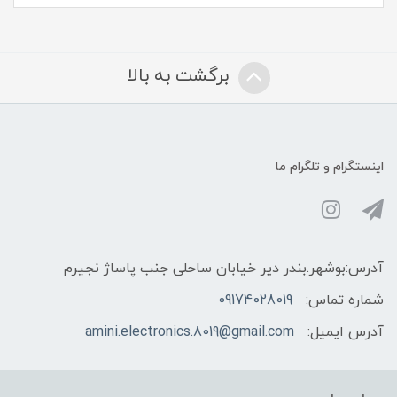
برگشت به بالا
اینستگرام و تلگرام ما
آدرس:بوشهر.بندر دیر خیابان ساحلی جنب پاساژ نجیرم
شماره تماس:
09174028019
آدرس ایمیل:
amini.electronics.8019@gmail.com