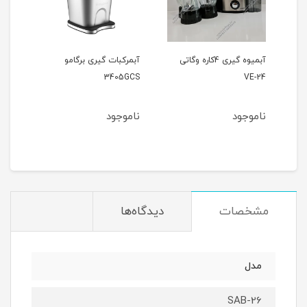
آبمیوه گیری 4کاره وگاتی
آبمرکبات گیری برگامو
اسموتی ساز شارژی (شیکر)
3405GCS
ناموجود
ناموجود
مشخصات
دیدگاه‌ها
مدل
SAB-26