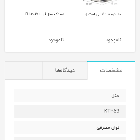
1تایی استیل
اسنک ساز فوما FU-2017
چرخ گوشت فوما FA-919
جود
ناموجود
ناموجود
مشخصات
دیدگاه‌ها
مدل
KT35B
توان مصرفی