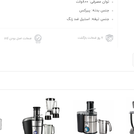
توان مصرفی: 800وات
جنس بدنه: پیرکس
جنس تیغه: استیل ضد زنگ
۷ روز ضمانت بازگشت
ضمانت اصل بودن کالا