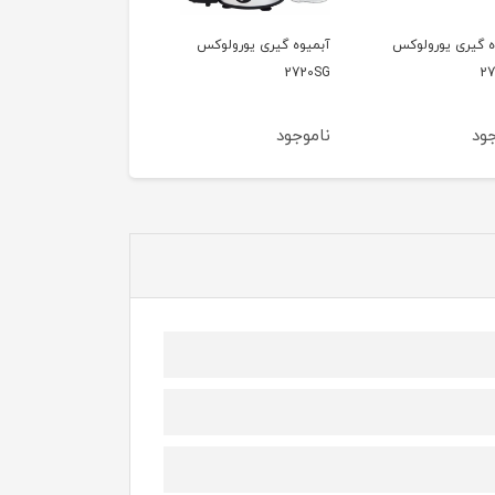
میوه گیری یورولوکس
آبمرکبات گیری برگامو
اسموتی ساز شارژی
2720
3405GCS
(شیکر)
موجود
ناموجود
ناموجود