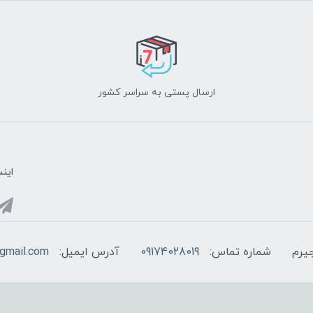
ارسال پستی به سراسر کشور
اینس
یرم
شماره تماس:
09174028019
آدرس ایمیل:
@gmail.com