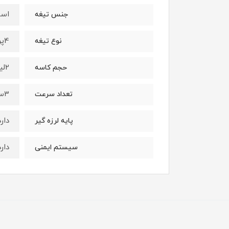
است
جنس تیغه
4پره
نوع تیغه
2لیتر
حجم کاسه
3سرعته
تعداد سرعت
دارد
پایه لرزه گیر
دارد
سیستم ایمنی