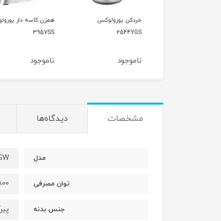
خردکن یورولوکس
همزن کاسه دار یورولوکس
آبمیوه گیری یور
2740CS
3957SS
2544YGS
ناموجود
ناموجود
ناموجود
مشخصات
دیدگاه‌ها
GW
مدل
800وا
توان مصرفی
پی
جنس بدنه