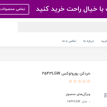
با خیال راحت خرید کنید
تمامی محصولات 
رید
درباره ما
تماس با ما
خردکن یورولوکس 2543LGW
ویژگی‌های محصول
مدل: 2543LGW