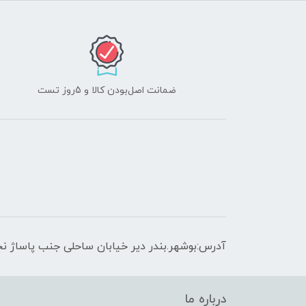
ضمانت اصل‌بودن کالا و 5روز تست
آدرس:بوشهر.بندر دیر خیابان ساحلی جنب پاساژ نج
درباره ما