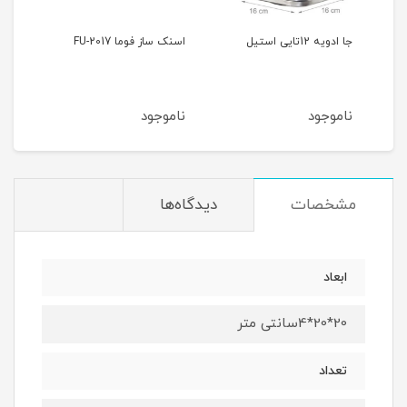
جا ادویه 12تایی استیل
اسنک ساز فوما FU-2017
چرخ گوشت فوما 919
ناموجود
ناموجود
ناموجود
مشخصات
دیدگاه‌ها
ابعاد
20*20*4سانتی متر
تعداد