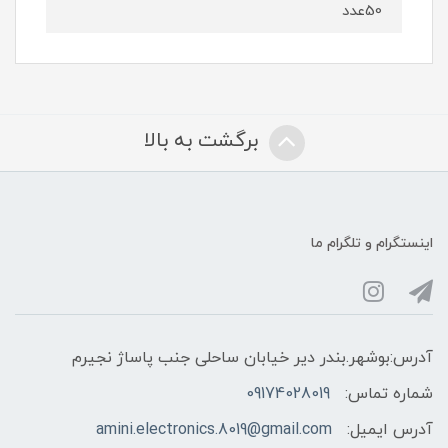
50عدد
برگشت به بالا
اینستگرام و تلگرام ما
آدرس:بوشهر.بندر دیر خیابان ساحلی جنب پاساژ نجیرم
شماره تماس:
09174028019
آدرس ایمیل:
amini.electronics.8019@gmail.com