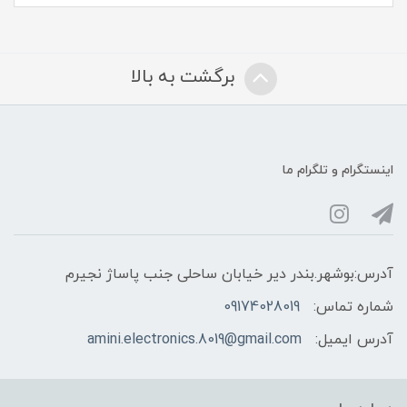
برگشت به بالا
اینستگرام و تلگرام ما
آدرس:بوشهر.بندر دیر خیابان ساحلی جنب پاساژ نجیرم
شماره تماس:
09174028019
آدرس ایمیل:
amini.electronics.8019@gmail.com