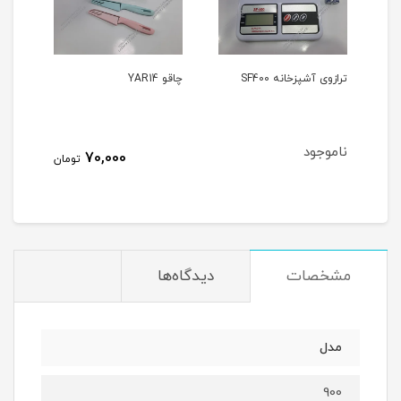
ی
ترازوی آشپزخانه SF400
چاقو YAR14
گریل 
ناموجود
70,000
تومان
مشخصات
دیدگاه‌ها
مدل
900