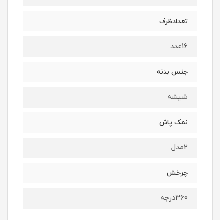
تعدادظرف
16عدد
جنس بدنه
شیشه
نمک پاش
2مدل
چرخش
360درجه