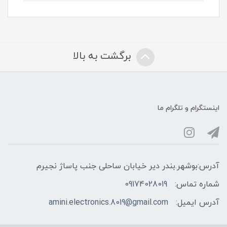
برگشت به بالا
اینستگرام و تلگرام ما
آدرس:بوشهر.بندر دیر خیابان ساحلی جنب پاساژ نجیرم
شماره تماس:
09174028019
آدرس ایمیل:
amini.electronics.8019@gmail.com