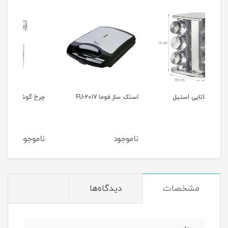
اسنک ساز فوما FU-2017
چرخ گوشت فوما FA-919
گوشت
ناموجود
ناموجود
نام
مشخصات
دیدگاه‌ها