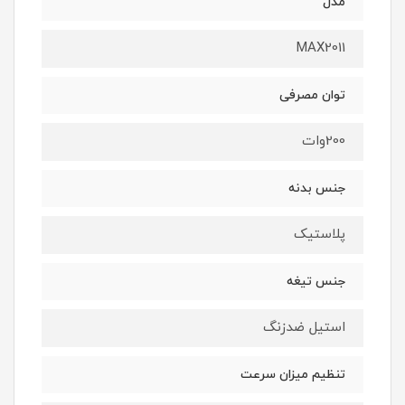
مدل
MAX2011
توان مصرفی
200وات
جنس بدنه
پلاستیک
جنس تیغه
استیل ضدزنگ
تنظیم میزان سرعت