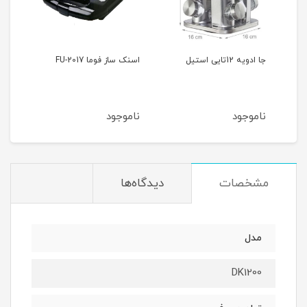
اسنک ساز فوما FU-2017
چرخ گوشت فوما FA-919
ناموجود
ناموجود
مشخصات
دیدگاه‌ها
مدل
DK1200