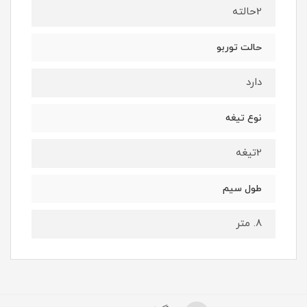
2حالته
حالت توربو
دارد
نوع تیغه
2تیغه
طول سیم
8. متر