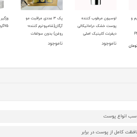
 و
لوسیون مرطوب کننده
پک 3 عددی مراقبت مو
وزگیر م
پوست خشک دراماتیکالی
آرگان(شامپو-نرم کننده-
75گرم اصلی
دیفرنت کلینیک اصلی
روغن) بدون سولفات
30ml
لایتنس اصلی
ناموجود
ناموجود
ان
سب انواع پوست
فظت کامل از پوست در برابر