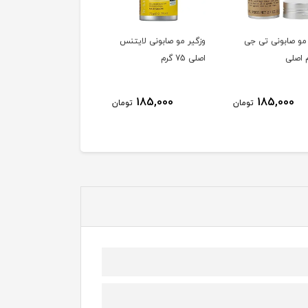
و صابونی تی جی
وزگیر مو صابونی لایتنس
روغن آرگان لایتنس
اصلی 75 گرم
100میل بدون سولفات
اصلی 5ستاره
ناموجود
185,000
185,000
تومان
تومان