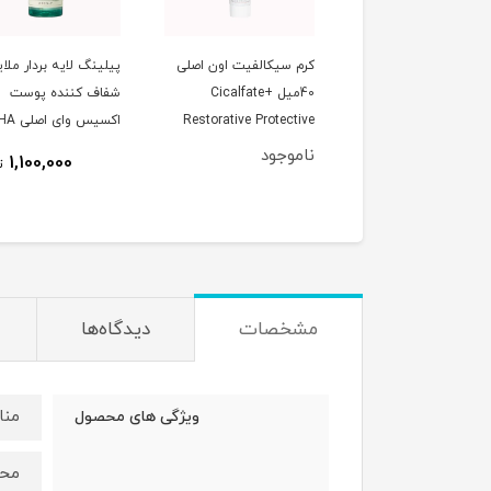
یکالفیت اون اصلی
کرم سیکالفیت اون اصلی
پیلینگ لایه بردار ملایم
100میل Cicalfate+
40میل Cicalfate+
شفاف کننده پوست
Restorative Prote
Restorative Protective
اکسیس وای اصلی PHA
Resurfacing Glow Peel
Cream
C
جود
ناموجود
1,100,000
توم
50ml
مشخصات
دیدگاه‌ها
منا
ویژگی های محصول
محا