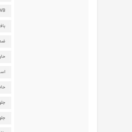
UVB و UVA ها
باف
ضد 
حاو
است
حاف
جلو
جلو