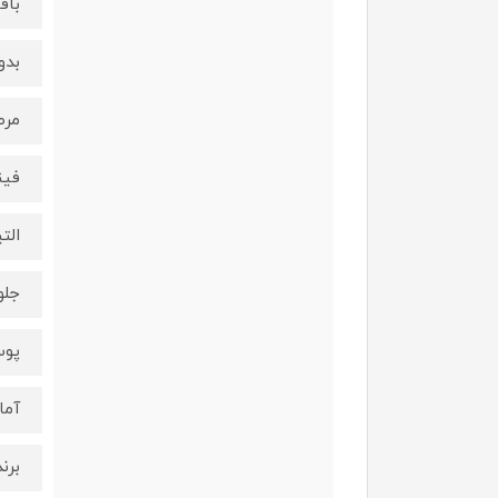
باف
بدو
مرط
فی
الت
جلو
پو
آما
برن