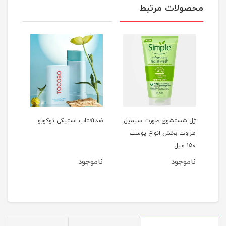
محصولات مرتبط
صورت سیمپل
ضدآفتاب استیکی توکوبو
پک 5عددی کرم دست
نواع پوست
گیاهی سادور 30گرمی
SADOER Fruit And Plant
Fragrance Hand Cream
ناموجود
ناموجود