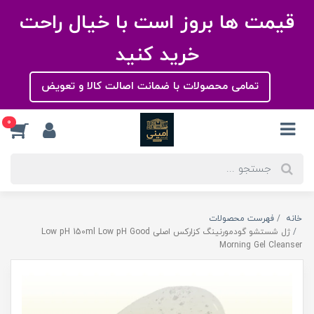
قیمت ها بروز است با خیال راحت
خرید کنید
تمامی محصولات با ضمانت اصالت کالا و تعویض
0
خانه
فهرست محصولات
ژل شستشو گودمورنینگ کزارکس اصلی Low pH 150ml Low pH Good
Morning Gel Cleanser