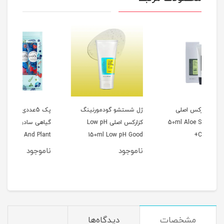
ژل شستشو گودمورنینگ
پک 5عددی کرم دست
50
کزارکس اصلی Low pH
گیاهی سادور 30گرمی
کنن
150ml Low pH Good
SADOER Fruit And Plant
30گرمی
Fragrance Hand Cream
Morning Gel Cleanser
ناموجود
ناموجود
نام
مشخصات
دیدگاه‌ها