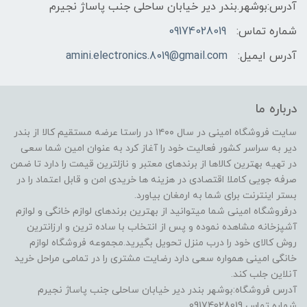
آدرس:بوشهر.بندر دیر خیابان ساحلی جنب پاساژ نجیرم
شماره تماس:
09174028019
آدرس ایمیل:
amini.electronics.8019@gmail.com
درباره ما
سایت فروشگاه امینی در سال ۱۴۰۰ در راستا عرضه مستقیم کالا از بندر
دیر به سراسر کشور فعالیت خود را آغاز کرد به عنوان امین شما سعی
در تهیه بهترین کالاها از برندهای معتبر و نازلترین قیمت را دارد تا ضمن
صرفه جویی کاملا اقتصادی در هزینه ها خریدی امن و قابل اعتماد را در
بستر اینترنت برای شما به ارمغان بیاورد.
درفروشگاه امینی شما میتوانید از بهترین برندهای لوازم خانگی و لوازم
آشپزخانه مشاهده نموده و پس از انتخاب با ساده ترین و ارزانترین
روش کالای خود را درب منزل تحویل بگیرید.مجموعه فروشگاه لوازم
خانگی امینی همواره سعی دارد رضایت مشتری را در تمامی مراحل خرید
آنلاین جلب کند.
آدرس فروشگاه:بوشهر بندر دیر خیابان ساحلی جنب پاساژ نجیرم
شماره تماس 09174028019