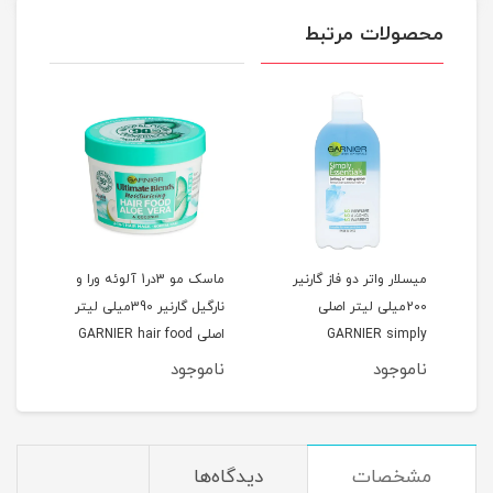
محصولات مرتبط
سلار واتر دو فاز گارنیر
ماسک مو 3در1 آلوئه ورا و
ژل شستشوی صور
200میلی لیتر اصلی
نارگیل گارنیر 390میلی لیتر
طراوت بخش انوا
GARNIER simp
اصلی GARNIER hair food
150 میل
aloe vera
essentia
موجود
ناموجود
ناموجود
مشخصات
دیدگاه‌ها