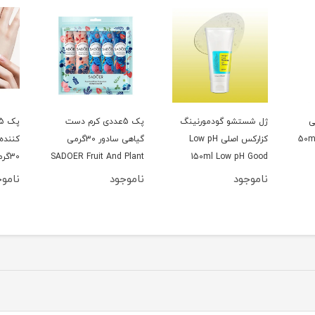
نگ
پک 5عددی کرم دست
پک 5عددی کرم مرطوب
کرم م
Lo
گیاهی سادور 30گرمی
کننده دست شیر سادور
بیوآک
SADOER Fruit And Plant
30گرمی
Fragrance Hand Cream
Mo
ناموجود
ناموجود