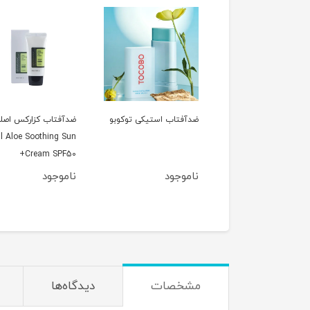
آفتاب استیکی توکوبو
ضدآفتاب کزارکس اصلی
ژل شستشو گودمورنی
50ml Aloe Soothing Sun
کزارکس اصلی w pH
150ml Low pH Good
Cream SPF50+
rning Gel Cleanser
موجود
ناموجود
ناموجود
مشخصات
دیدگاه‌ها