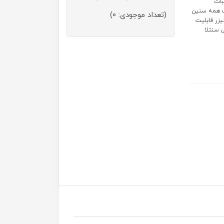
بات
سب همه سنین
(تعداد موجودی: 0)
یزر قابلیت
 سنتلا