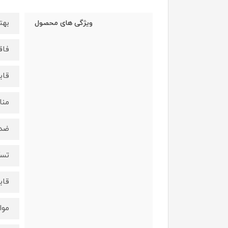
بهت
ویژگی های محصول
فاق
قاب
منا
ضدق
تسک
قاب
موا