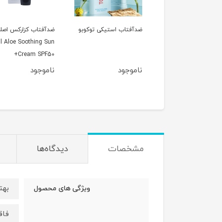
فتاب استیکی توکوبو
ضدآفتاب کزارکس اصلی
ژل شستشو گودمورنی
50ml Aloe Soothing Sun
کزارکس اصلی ow pH
150ml Low pH Good
Cream SPF50+
orning Gel Cleanser
موجود
ناموجود
ناموجود
مشخصات
دیدگاه‌ها
بهت
ویژگی های محصول
فاق