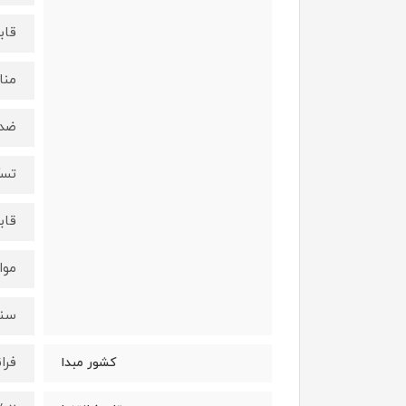
قاب
منا
ضدق
تسک
قاب
موا
سنت
فرا
کشور مبدا