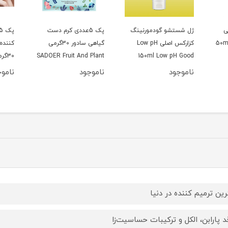
نگ
پک 5عددی کرم دست
پک 5عددی کرم مرطوب
کرم م
L
گیاهی سادور 30گرمی
کننده دست شیر سادور
بیوآک
SADOER Fruit And Plant
30گرمی
Fragrance Hand Cream
M
ناموجود
ناموجود
رین ترمیم کننده در دنیا
د پارابن، الکل و ترکیبات حساسیت‌زا