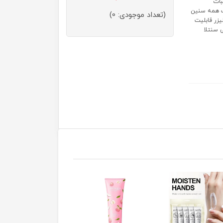
بات
سب همه سنین
(تعداد موجودی: 0)
یزر قابلیت
 سنتلا