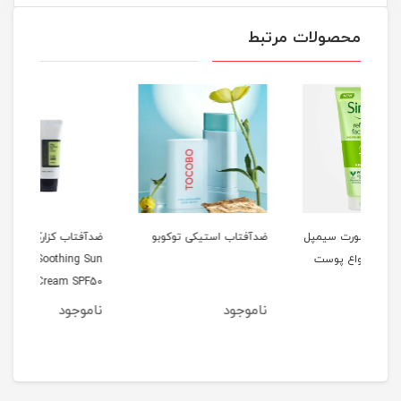
محصولات مرتبط
پل
ضدآفتاب استیکی توکوبو
ضدآفتاب کزارکس اصلی
ژل 
ت
50ml Aloe Soothing Sun
ood
Cream SPF50+
nser
ناموجود
ناموجود
نام