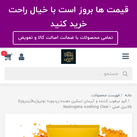
قیمت ها بروز است با خیال راحت
خرید کنید
تمامی محصولات با ضمانت اصالت کالا و تعویض
0
خانه
فهرست محصولات
کرم مرطوب کننده و آبرسان تسکین دهنده زردچوبه نوتروژینا(نیتروژنا)
75میل اصلی ا Neutrogena soothing Clear