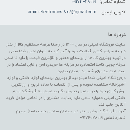
شماره تماس:
09174028019
آدرس ایمیل:
amini.electronics.8019@gmail.com
درباره ما
سایت فروشگاه امینی در سال ۱۴۰۰ در راستا عرضه مستقیم کالا از بندر
دیر به سراسر کشور فعالیت خود را آغاز کرد به عنوان امین شما سعی
در تهیه بهترین کالاها از برندهای معتبر و نازلترین قیمت را دارد تا ضمن
صرفه جویی کاملا اقتصادی در هزینه ها خریدی امن و قابل اعتماد را در
بستر اینترنت برای شما به ارمغان بیاورد.
درفروشگاه امینی شما میتوانید از بهترین برندهای لوازم خانگی و لوازم
آشپزخانه مشاهده نموده و پس از انتخاب با ساده ترین و ارزانترین
روش کالای خود را درب منزل تحویل بگیرید.مجموعه فروشگاه لوازم
خانگی امینی همواره سعی دارد رضایت مشتری را در تمامی مراحل خرید
آنلاین جلب کند.
آدرس فروشگاه:بوشهر بندر دیر خیابان ساحلی جنب پاساژ نجیرم
شماره تماس 09174028019