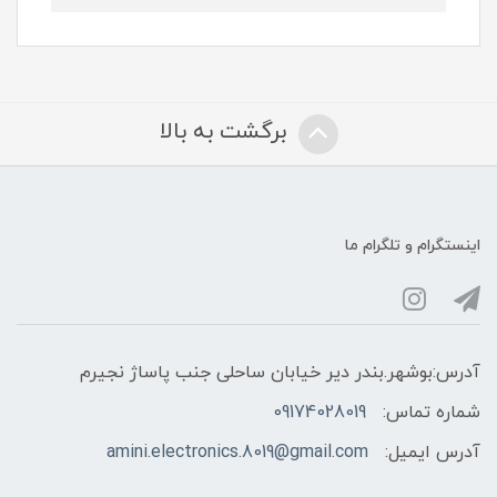
برگشت به بالا
اینستگرام و تلگرام ما
آدرس:بوشهر.بندر دیر خیابان ساحلی جنب پاساژ نجیرم
شماره تماس:
09174028019
آدرس ایمیل:
amini.electronics.8019@gmail.com