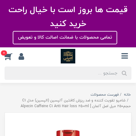
قیمت ها بروز است با خیال راحت
خرید کنید
تمامی محصولات با ضمانت اصالت کالا و تعویض
0
خانه
فهرست محصولات
شامپو تقویت کننده و ضد ریزش کافئین آلپسین (الپسین) مدل C1
حجم۲۵۰ میل اصل آلمان ] Alpecin Caffeine C1 Anti Hair loss 250ml