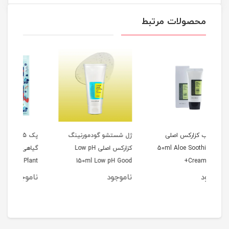
محصولات مرتبط
ژل شستشو گودمورنینگ
پک 5عددی کرم دست
50m
کزارکس اصلی Low pH
گیاهی سادور 30گرمی
کن
150ml Low pH Good
SADOER Fruit And Plant
30گرم
Fragrance Hand Cream
Morning Gel Cleanser
ناموجود
ناموجود
نا