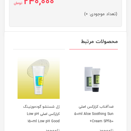
240,000
تومان
(تعداد موجودی: 0)
محصولات مرتبط
ضدآفتاب کزارکس اصلی
ژل شستشو گودمورنینگ
پک 5
50ml Aloe Soothing Sun
کزارکس اصلی Low pH
nd Plant
150ml Low pH Good
Cream SPF50+
nd Cream
Morning Gel Cleanser
ناموجود
ناموجود
ناموجود