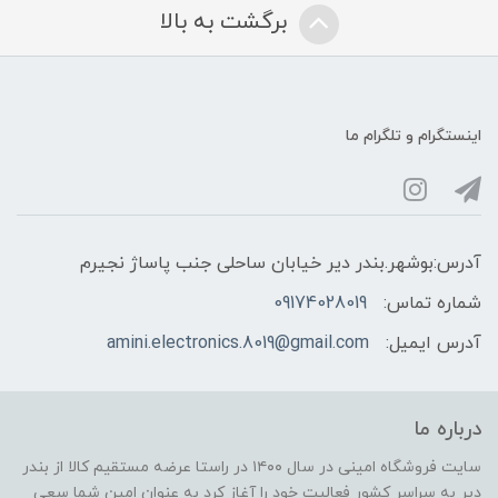
برگشت به بالا
اینستگرام و تلگرام ما
آدرس:بوشهر.بندر دیر خیابان ساحلی جنب پاساژ نجیرم
شماره تماس:
09174028019
آدرس ایمیل:
amini.electronics.8019@gmail.com
درباره ما
سایت فروشگاه امینی در سال ۱۴۰۰ در راستا عرضه مستقیم کالا از بندر
دیر به سراسر کشور فعالیت خود را آغاز کرد به عنوان امین شما سعی