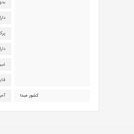
بدو
دار
پرک
دار
غیر
قاب
آمر
کشور مبدا