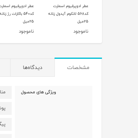
عطر ادوپرفیوم اسمارت
عطر ادوپرفیوم اسمارت
عطر ادوپرفی
کد568 لانکوم آیدول زنانه
کد540 باکارات رژ زنانه
کد486 جو
25میل
25میل
استرانگر ویت
25میل
ناموجود
ناموجود
ناموجود
مشخصات
دیدگاه‌ها
منا
ویژگی های محصول
پوش
پیگ