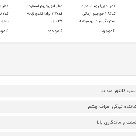
وم اسمارت
عطر ادوپرفیوم اسمارت
عطر ادوپرفیوم اسمارت
رجیو آرمانی
کد397 پرادا کندی زنانه
کد387 لانکوم لا ویه است
 یو مردانه
25میل
بله زنانه 25میل
ناموجود
ناموجود
سب کانتور صورت
اننده تیرگی اطراف چشم
منت و ماندگاری بالا