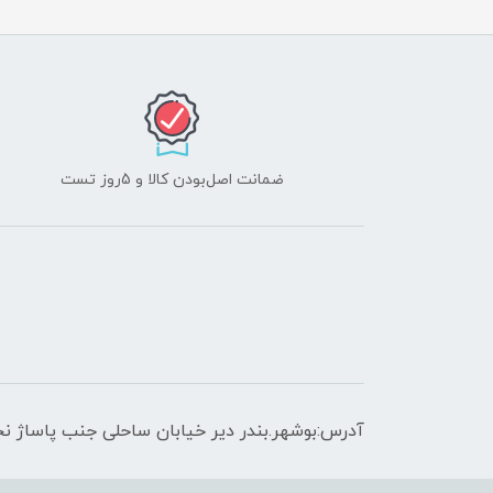
ضمانت اصل‌بودن کالا و 5روز تست
آدرس:بوشهر.بندر دیر خیابان ساحلی جنب پاساژ نج