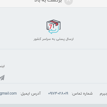
برگشت به بالا
ارسال پستی به سراسر کشور
اینس
یرم
شماره تماس:
09174028019
آدرس ایمیل:
@gmail.com