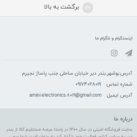
برگشت به بالا
اینستگرام و تلگرام ما
آدرس:بوشهر.بندر دیر خیابان ساحلی جنب پاساژ نجیرم
شماره تماس:
09174028019
آدرس ایمیل:
amini.electronics.8019@gmail.com
درباره ما
سایت فروشگاه امینی در سال ۱۴۰۰ در راستا عرضه مستقیم کالا از بندر
دیر به سراسر کشور فعالیت خود را آغاز کرد به عنوان امین شما سعی