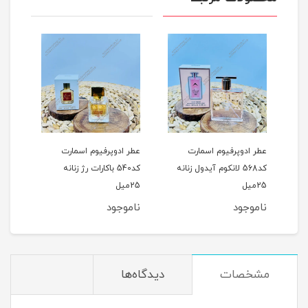
عطر ادوپرفیوم اسمارت
عطر ادوپرفیوم اسمارت
عطر ادوپرفی
کد568 لانکوم آیدول زنانه
کد540 باکارات رژ زنانه
کد486 ج
25میل
25میل
استرانگر ویت
25میل
ناموجود
ناموجود
ناموجود
مشخصات
دیدگاه‌ها