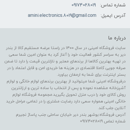
شماره تماس:
09174028019
آدرس ایمیل:
amini.electronics.8019@gmail.com
درباره ما
سایت فروشگاه امینی در سال ۱۴۰۰ در راستا عرضه مستقیم کالا از بندر
دیر به سراسر کشور فعالیت خود را آغاز کرد به عنوان امین شما سعی
در تهیه بهترین کالاها از برندهای معتبر و نازلترین قیمت را دارد تا ضمن
صرفه جویی کاملا اقتصادی در هزینه ها خریدی امن و قابل اعتماد را در
بستر اینترنت برای شما به ارمغان بیاورد.
درفروشگاه امینی شما میتوانید از بهترین برندهای لوازم خانگی و لوازم
آشپزخانه مشاهده نموده و پس از انتخاب با ساده ترین و ارزانترین
روش کالای خود را درب منزل تحویل بگیرید.مجموعه فروشگاه لوازم
خانگی امینی همواره سعی دارد رضایت مشتری را در تمامی مراحل خرید
آنلاین جلب کند.
آدرس فروشگاه:بوشهر بندر دیر خیابان ساحلی جنب پاساژ نجیرم
شماره تماس 09174028019