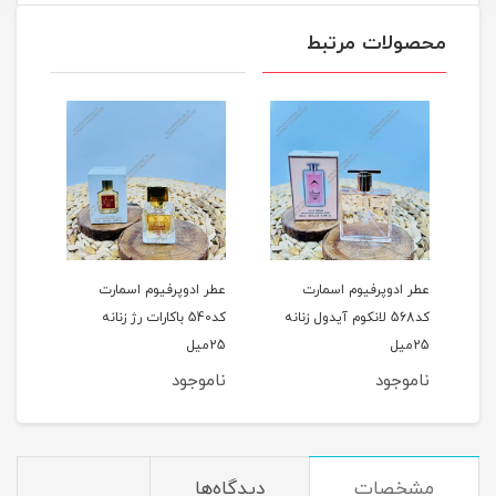
محصولات مرتبط
م اسمارت
عطر ادوپرفیوم اسمارت
عطر ادوپرفیوم اسمارت
نکوم آیدول زنانه
کد540 باکارات رژ زنانه
کد486 جورجیو آرمانی
25میل
استرانگر ویت یو مردانه
25میل
ناموجود
ناموجود
مشخصات
دیدگاه‌ها