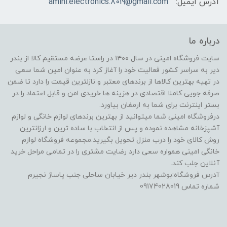
آدرس ایمیل:
amini.electronics.8019@gmail.com
درباره ما
سایت فروشگاه امینی در سال ۱۴۰۰ در راستا عرضه مستقیم کالا از بندر
دیر به سراسر کشور فعالیت خود را آغاز کرد به عنوان امین شما سعی
در تهیه بهترین کالاها از برندهای معتبر و نازلترین قیمت را دارد تا ضمن
صرفه جویی کاملا اقتصادی در هزینه ها خریدی امن و قابل اعتماد را در
بستر اینترنت برای شما به ارمغان بیاورد.
درفروشگاه امینی شما میتوانید از بهترین برندهای لوازم خانگی و لوازم
آشپزخانه مشاهده نموده و پس از انتخاب با ساده ترین و ارزانترین
روش کالای خود را درب منزل تحویل بگیرید.مجموعه فروشگاه لوازم
خانگی امینی همواره سعی دارد رضایت مشتری را در تمامی مراحل خرید
آنلاین جلب کند.
آدرس فروشگاه:بوشهر بندر دیر خیابان ساحلی جنب پاساژ نجیرم
شماره تماس 09174028019