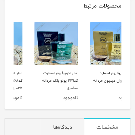
محصولات مرتبط
عطر ادوپرفیوم اسمارت
عطر ادوپرفیوم اسمارت
عطر
نه
کد229 پولو بلک مردانه
کد568 لانکوم آیدول زنانه
100میل
25میل
25میل
ناموجود
ناموجود
نام
مشخصات
دیدگاه‌ها