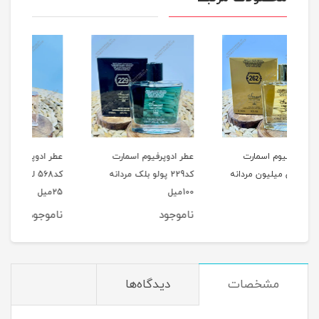
عطر ادوپرفیوم اسمارت
عطر ادوپرفیوم اسمارت
عطر 
نه
کد229 پولو بلک مردانه
کد568 لانکوم آیدول زنانه
100میل
25میل
25میل
ناموجود
ناموجود
نام
مشخصات
دیدگاه‌ها