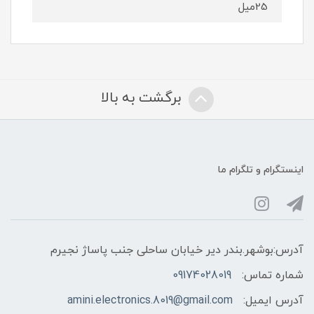
25میل
برگشت به بالا
اینستگرام و تلگرام ما
آدرس:بوشهر.بندر دیر خیابان ساحلی جنب پاساژ نجیرم
شماره تماس:
09174028019
آدرس ایمیل:
amini.electronics.8019@gmail.com