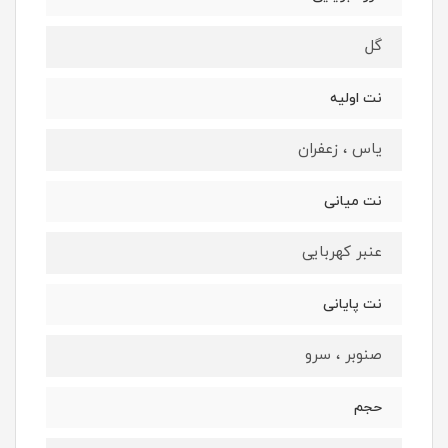
گل
نت اولیه
یاس ، زعفران
نت میانی
عنبر کهربایی
نت پایانی
صنوبر ، سرو
حجم