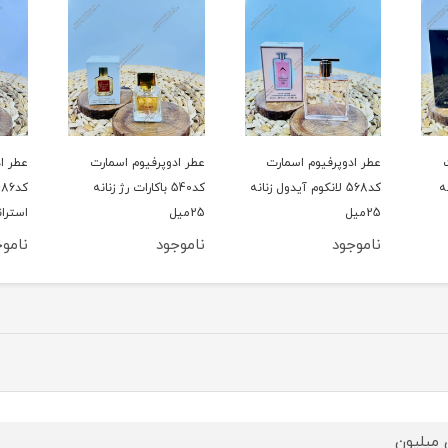
ت
عطر ادوپرفیوم اسمارت
عطر ادوپرفیوم اسمارت
عطر 
 زنانه
کد540 باکارات رژ زنانه
کد486 جورجیو آرمانی
25میل
استرانگر ویت یو مردانه
تاچ مرد
25میل
ناموجود
ناموجود
نامو
 میلیون