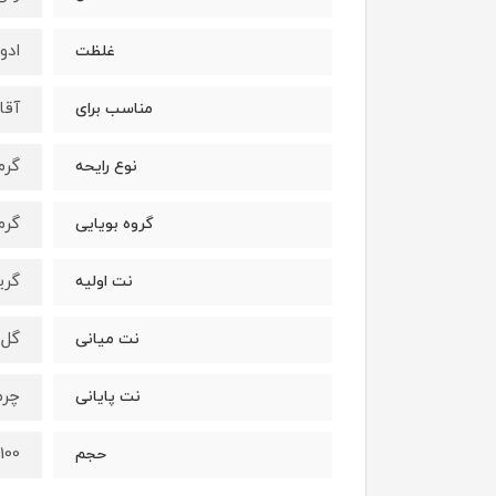
ادو
غلظت
آقا
مناسب برای
گرم
نوع رایحه
گرم
گروه بویایی
گری
نت اولیه
گل 
نت میانی
چرم
نت پایانی
100میل
حجم