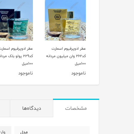
ر ادوپرفیوم اسمارت
عطر ادوپرفیوم اسمارت
عطر ادوپرفیوم اسمار
کد262 وان میلیون مردانه
کد229 پولو بلک مردانه
کد568 لانکوم آیدول
یل
100میل
25میل
موجود
ناموجود
ناموجود
مشخصات
دیدگاه‌ها
وان
مدل