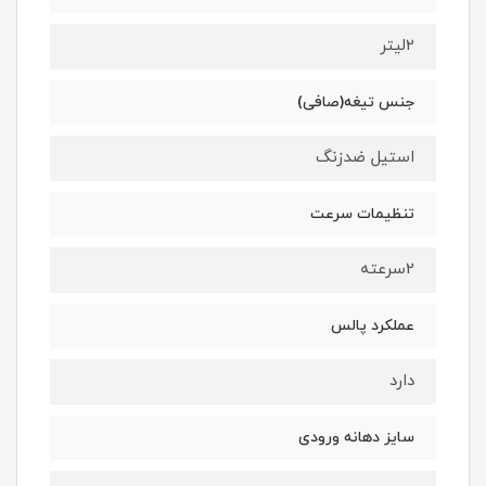
2لیتر
جنس تیغه(صافی)
استیل ضدزنگ
تنظیمات سرعت
2سرعته
عملکرد پالس
دارد
سایز دهانه ورودی