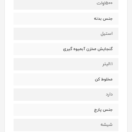
1500وات
جنس بدنه
استیل
گنجایش مخزن آبمیوه گیری
1.1لیتر
مخلوط کن
دارد
جنس پارچ
شیشه