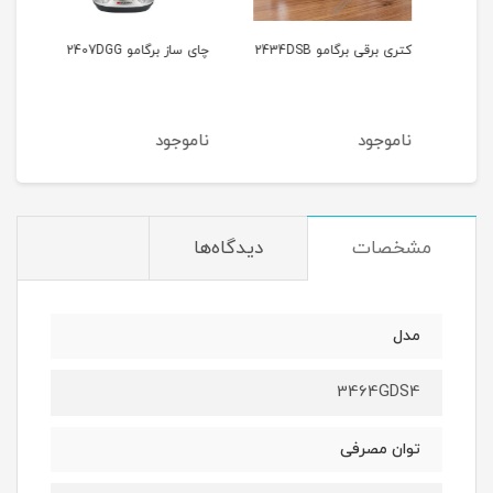
کتری برقی برگامو 2434DSB
چای ساز برگامو 2407DGG
اسمو
ناموجود
ناموجود
نام
مشخصات
دیدگاه‌ها
مدل
3464GDS4
توان مصرفی