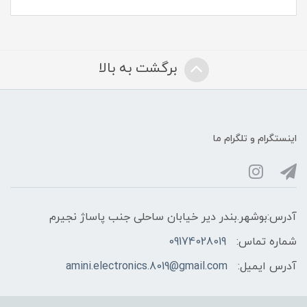
برگشت به بالا
اینستگرام و تلگرام ما
آدرس:بوشهر.بندر دیر خیابان ساحلی جنب پاساژ نجیرم
شماره تماس:
09174028019
آدرس ایمیل:
amini.electronics.8019@gmail.com