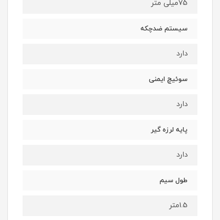
75میلی متر
سیستم ضدچکه
دارد
سوئیچ ایمنی
دارد
پایه لرزه گیر
دارد
طول سیم
1.5متر