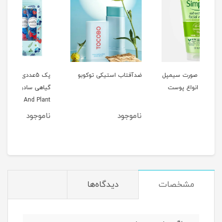
مپل
ضدآفتاب استیکی توکوبو
پک 5عددی کرم دست
ت
گیاهی سادور 30گرمی
کنن
SADOER Fruit And Plant
30گرمی
Fragrance Hand Cream
ناموجود
ناموجود
نام
مشخصات
دیدگاه‌ها